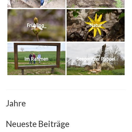
Frühling_
Natur
Im Rah­men
See­ge­rit­zer Pappel
Jahre
Neueste Beiträge