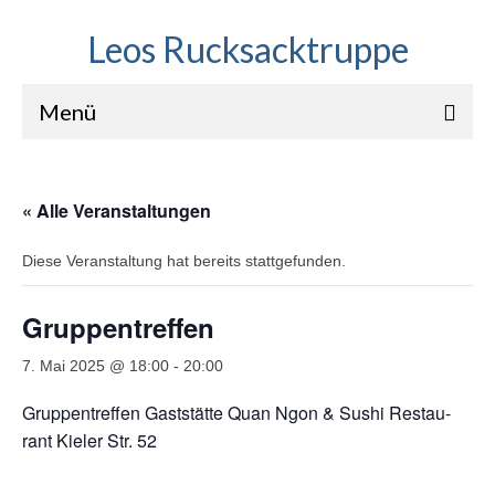
Leos Rucksacktruppe
Menü
Wir
« Alle Veranstaltungen
Wanderkalender
Diese Veranstaltung hat bereits stattgefunden.
Impressionen
Aktuelles
Gruppentreffen
Verein Leipziger Wanderer
7. Mai 2025 @ 18:00
-
20:00
Grup­pen­tref­fen Gast­stät­te Quan Ngon & Sushi Restau­
rant Kie­ler Str. 52