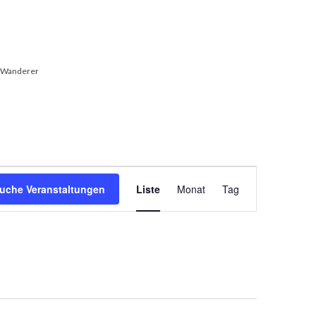
r Wanderer
Veranstaltung
uche Veranstaltungen
Liste
Monat
Tag
Ansichten-
Navigation