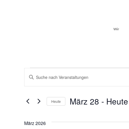
Wir
Veranstaltungen
Veranstaltungen
Bitte
Schlüsselwort
Suche
eingeben.
Suche
und
nach
März 28
 - 
Heute
Heute
Veranstaltungen
Ansichten,
Schlüsselwort.
Datum
wählen.
Navigation
März 2026